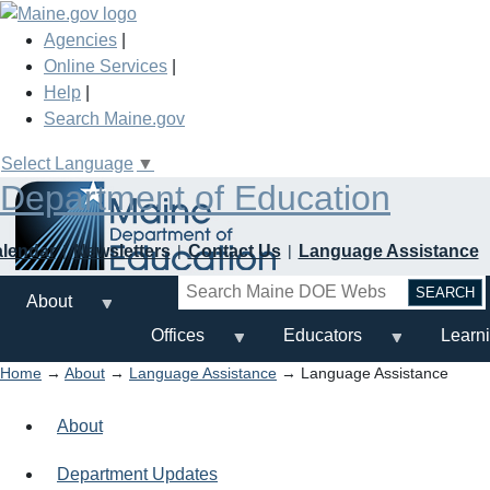
Skip
to
Agencies
|
main
Online Services
|
content
Help
|
Search Maine.gov
Select Language
▼
Department of Education
alendar
Newsletters
Contact Us
Language Assistance
Search
About
Offices
Educators
Learn
Home
→
About
→
Language Assistance
→ Language Assistance
About
Department Updates