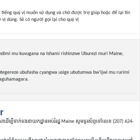
 tiếng quý vị muốn sử dụng và chờ được trợ giúp hoặc để lại tin
vị dùng. Sẽ có người gọi lại cho quý vị
ndimi mu kuvugana na Ishami rishinzwe Uburezi muri Maine,
utegereze ubufasha cyangwa usige ubutumwa bw’ijwi mu rurimi
zaguhamagara.
r
សាដើម្បីទាក់ទងនាយកដ្ឋានអប់រំរដ្ឋ
សូមទូរស័ព្ទទៅលេខ
(
Maine
207) 624-