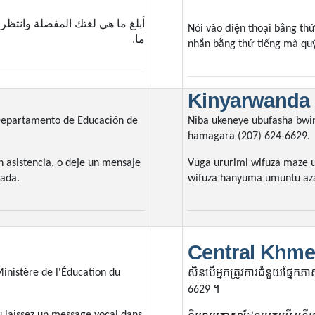
أبلغ ما هي لغتك المفضلة وانتظ
Nói vào điện thoại bằng thứ
ما.
nhắn bằng thứ tiếng mà quý 
Kinyarwanda
l Departamento de Educación de
Niba ukeneye ubufasha bwi
hamagara (207) 624-6629.
n asistencia, o deje un mensaje
Vuga ururimi wifuza maze 
mada.
wifuza hanyuma umuntu a
Central Khme
សិនបើអ្នកត្រូវការជំនួយផ្នែកភា
Ministère de l'Éducation du
។
6629
u laissez un message vocal dans