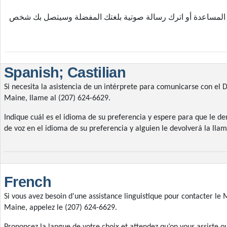
ر المساعدة أو اترك رسالة صوتية بلغتك المفضلة وسيتصل بك شخص
Spanish; Castilian
Si necesita la asistencia de un intérprete para comunicarse con e
Maine, llame al (207) 624-6629.
Indique cuál es el idioma de su preferencia y espere para que le de
de voz en el idioma de su preferencia y alguien le devolverá la lla
French
Si vous avez besoin d'une assistance linguistique pour contacter le 
Maine, appelez le (207) 624-6629.
Prononcez la langue de votre choix et attendez qu’on vous assiste o