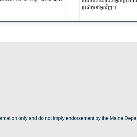
និយាយភាសាដែលអ្នកប្រើ
ហើយរ
ទូរស័ព្ទទៅអ្នកវិញ
។
nformation only and do not imply endorsement by the Maine Depa