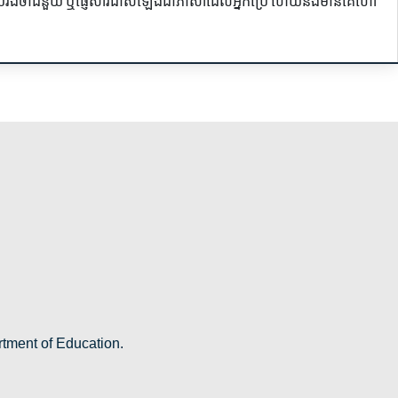
ង់ចាំជំនួយ
ឬផ្ញើសារជាសំឡេងជាភាសាដែលអ្នកប្រើ
ហើយនឹងមានគេហៅ
rtment of Education.