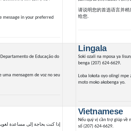
请说明您的首选语言并稍
给您
.
ce message in your preferred
Lingala
 o Departamento de Educação do
Soki ozali na mposa ya lis
benga (207) 624-6629.
ixe uma mensagem de voz no seu
Loba lokota oyo olingi mpe 
moto moko akobenga yo.
Vietnamese
Nếu quý vị cần trợ giúp về 
إذا كنت بحاجة إلى مساعدة لغوية للاتص
số (207) 624-6629.