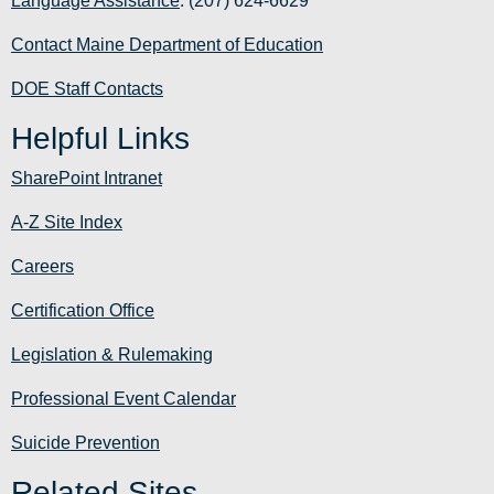
Language Assistance
: (207) 624-6629
Contact Maine Department of Education
DOE Staff Contacts
Helpful Links
SharePoint Intranet
A-Z Site Index
Careers
Certification Office
Legislation & Rulemaking
Professional Event Calendar
Suicide Prevention
Related Sites