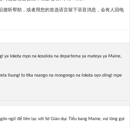
后接听帮助，或者用您的首选语言留下语音消息，会有人回电
ungi ya lokota mpo na kosolola na departema ya mateya ya Maine,
zela lisungi to tika nsango na mongongo na lokota oyo olingi mpe
ngôn ngữ để liên lạc với Sở Giáo dục Tiểu bang Maine, vui lòng gọi